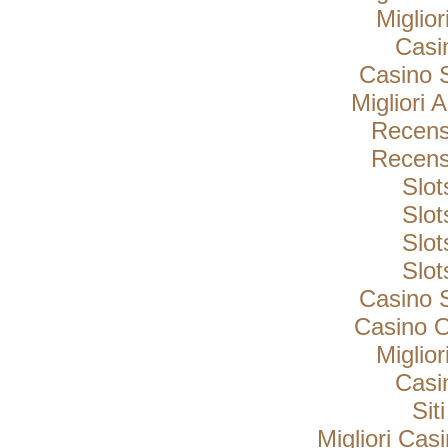
Miglio
Casi
Casino 
Migliori 
Recens
Recens
Slo
Slo
Slo
Slo
Casino 
Casino 
Miglio
Casi
Sit
Migliori Ca