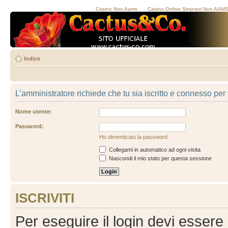
Casino Non Aams
Casino Online Stranieri Non AAM
Indice
L’amministratore richiede che tu sia iscritto e connesso per v
Nome utente:
Password:
Ho dimenticato la password
Collegami in automatico ad ogni visita
Nascondi il mio stato per questa sessione
ISCRIVITI
Per eseguire il login devi essere 