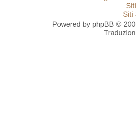
Si
Sit
Powered by phpBB © 2000
Traduzion