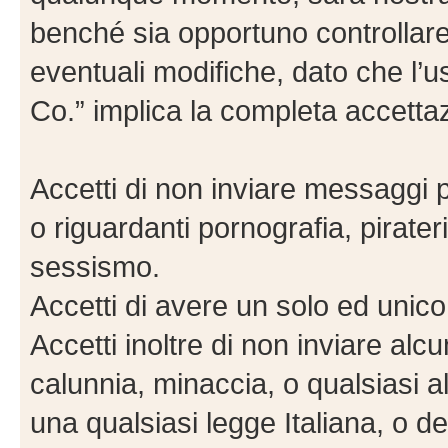
benché sia opportuno controllar
eventuali modifiche, dato che l’u
Co.” implica la completa accettaz
Accetti di non inviare messaggi pu
o riguardanti pornografia, pirateri
sessismo.
Accetti di avere un solo ed unic
Accetti inoltre di non inviare alcu
calunnia, minaccia, o qualsiasi al
una qualsiasi legge Italiana, o de