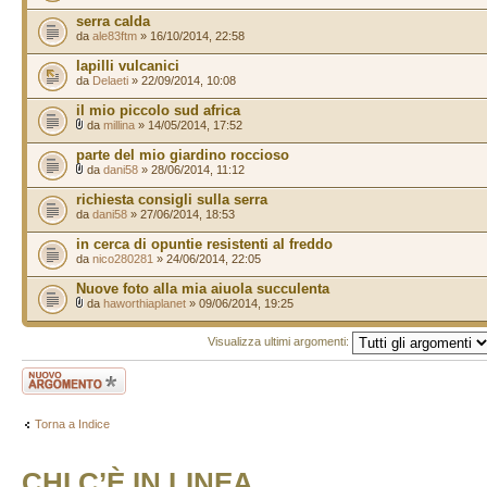
serra calda
da
ale83ftm
» 16/10/2014, 22:58
lapilli vulcanici
da
Delaeti
» 22/09/2014, 10:08
il mio piccolo sud africa
da
millina
» 14/05/2014, 17:52
parte del mio giardino roccioso
da
dani58
» 28/06/2014, 11:12
richiesta consigli sulla serra
da
dani58
» 27/06/2014, 18:53
in cerca di opuntie resistenti al freddo
da
nico280281
» 24/06/2014, 22:05
Nuove foto alla mia aiuola succulenta
da
haworthiaplanet
» 09/06/2014, 19:25
Visualizza ultimi argomenti:
Scrivi un nuovo
argomento
Torna a Indice
CHI C’È IN LINEA