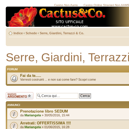
Casino Non Aams
Casino Online Stranieri Non AAM
Indice
‹
Schede
‹
Serre, Giardini, Terrazzi & Co.
Serre, Giardini, Terrazz
FORUM
Fai da te.....
Vorresti costruirti ... e non sai come fare? Scopri come
Scrivi un nuovo
argomento
ANNUNCI
Prenotazione libro SEDUM
da
Mariangela
» 30/05/2016, 15:44
Arretrati: OFFERTISSIMA !!!!
da
Mariangela
» 01/06/2015, 16:28