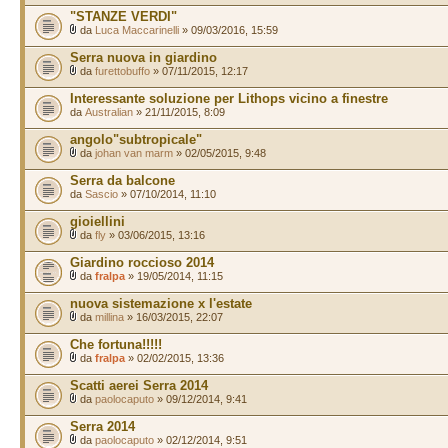
"STANZE VERDI"
da
Luca Maccarinelli
» 09/03/2016, 15:59
Serra nuova in giardino
da
furettobuffo
» 07/11/2015, 12:17
Interessante soluzione per Lithops vicino a finestre
da
Australian
» 21/11/2015, 8:09
angolo"subtropicale"
da
johan van marm
» 02/05/2015, 9:48
Serra da balcone
da
Sascio
» 07/10/2014, 11:10
gioiellini
da
fly
» 03/06/2015, 13:16
Giardino roccioso 2014
da
fralpa
» 19/05/2014, 11:15
nuova sistemazione x l'estate
da
millina
» 16/03/2015, 22:07
Che fortuna!!!!!
da
fralpa
» 02/02/2015, 13:36
Scatti aerei Serra 2014
da
paolocaputo
» 09/12/2014, 9:41
Serra 2014
da
paolocaputo
» 02/12/2014, 9:51