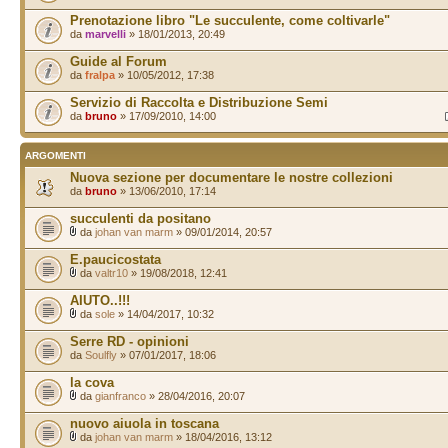
Prenotazione libro "Le succulente, come coltivarle"
da
marvelli
» 18/01/2013, 20:49
Guide al Forum
da
fralpa
» 10/05/2012, 17:38
Servizio di Raccolta e Distribuzione Semi
da
bruno
» 17/09/2010, 14:00
ARGOMENTI
Nuova sezione per documentare le nostre collezioni
da
bruno
» 13/06/2010, 17:14
succulenti da positano
da
johan van marm
» 09/01/2014, 20:57
E.paucicostata
da
valtr10
» 19/08/2018, 12:41
AIUTO..!!!
da
sole
» 14/04/2017, 10:32
Serre RD - opinioni
da
Soulfly
» 07/01/2017, 18:06
la cova
da
gianfranco
» 28/04/2016, 20:07
nuovo aiuola in toscana
da
johan van marm
» 18/04/2016, 13:12