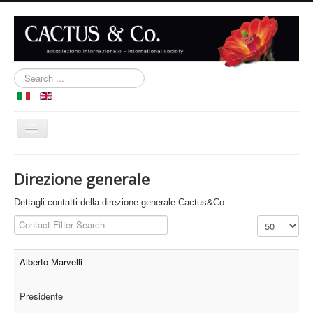
Search
...
Toggle
Navigation
Home
Direzione generale
Subscription
Dettagli contatti della direzione generale Cactus&Co.
Publications
Filter Field
Display #
Unpublished
Forum
Web Links
Alberto Marvelli
Contacts
Presidente
Blog (only italian language)