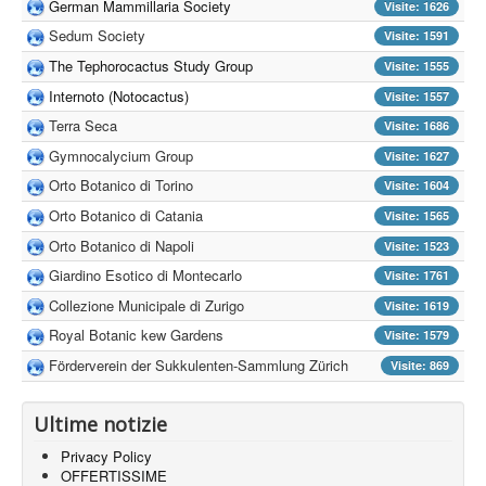
German Mammillaria Society
Visite: 1626
Privacy Policy
Sedum Society
Visite: 1591
The Tephorocactus Study Group
Visite: 1555
Internoto (Notocactus)
Visite: 1557
Terra Seca
Visite: 1686
Gymnocalycium Group
Visite: 1627
Orto Botanico di Torino
Visite: 1604
Orto Botanico di Catania
Visite: 1565
Orto Botanico di Napoli
Visite: 1523
Giardino Esotico di Montecarlo
Visite: 1761
Collezione Municipale di Zurigo
Visite: 1619
Royal Botanic kew Gardens
Visite: 1579
Förderverein der Sukkulenten-Sammlung Zürich
Visite: 869
Ultime notizie
Privacy Policy
OFFERTISSIME