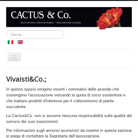
Cerca...
Cambia
navigazione
Home
Vivaisti&Co.;
Iscrizione
In questo spazio vengono inseriti i nominativi delle aziende che
Forum
sostengono l'associazione versando la quota di socio sostenitore e
che trattano prodotti d'interesse per il collezionismo di piante
Pubblicazioni
succulente.
Web Links
La Cactus&Co. non si assume nessuna responsabilità sulla qualità del
servizio dei suoi inserzionisti.
Contatti
Per informazioni sugli annunci economici da inserire in questa sezione
Blog
si prega di contattare la Segretaria
dell’associazione.