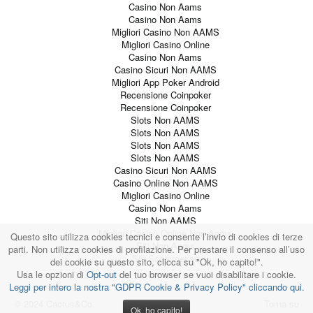
Casino Non Aams
Casino Non Aams
Migliori Casino Non AAMS
Migliori Casino Online
Casino Non Aams
Casino Sicuri Non AAMS
Migliori App Poker Android
Recensione Coinpoker
Recensione Coinpoker
Slots Non AAMS
Slots Non AAMS
Slots Non AAMS
Slots Non AAMS
Casino Sicuri Non AAMS
Casino Online Non AAMS
Migliori Casino Online
Casino Non Aams
Siti Non AAMS
Migliori Casinò Online Non Aams
Questo sito utilizza cookies tecnici e consente l’invio di cookies di terze
Siti Non Aams
parti. Non utilizza cookies di profilazione. Per prestare il consenso all’uso
Siti Scommesse
dei cookie su questo sito, clicca su "Ok, ho capito!".
Usa le opzioni di
Opt-out
del tuo browser se vuoi disabilitare i cookie.
Leggi per intero la nostra "GDPR Cookie & Privacy Policy" cliccando qui.
© 2024 Cactus&Co.
Torna su
Ok, ho capito!