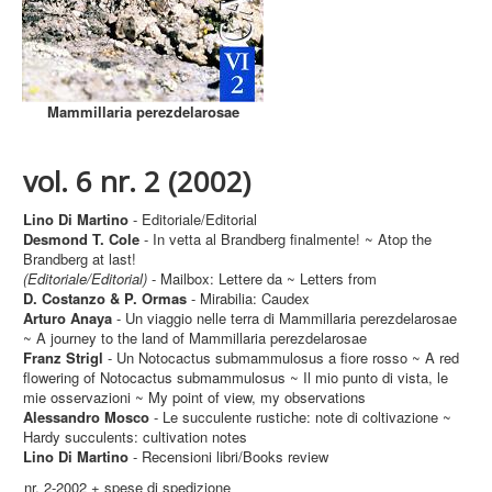
Mammillaria perezdelarosae
vol. 6 nr. 2 (2002)
Lino Di Martino
- Editoriale/Editorial
Desmond T. Cole
- In vetta al Brandberg finalmente! ~ Atop the
Brandberg at last!
(Editoriale/Editorial)
- Mailbox: Lettere da ~ Letters from
D. Costanzo & P. Ormas
- Mirabilia: Caudex
Arturo Anaya
- Un viaggio nelle terra di Mammillaria perezdelarosae
~ A journey to the land of Mammillaria perezdelarosae
Franz Strigl
- Un Notocactus submammulosus a fiore rosso ~ A red
flowering of Notocactus submammulosus ~ Il mio punto di vista, le
mie osservazioni ~ My point of view, my observations
Alessandro Mosco
- Le succulente rustiche: note di coltivazione ~
Hardy succulents: cultivation notes
Lino Di Martino
- Recensioni libri/Books review
nr. 2-2002 + spese di spedizione