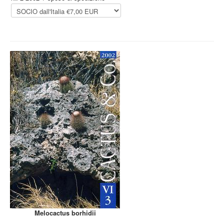
Melocactus borhidii