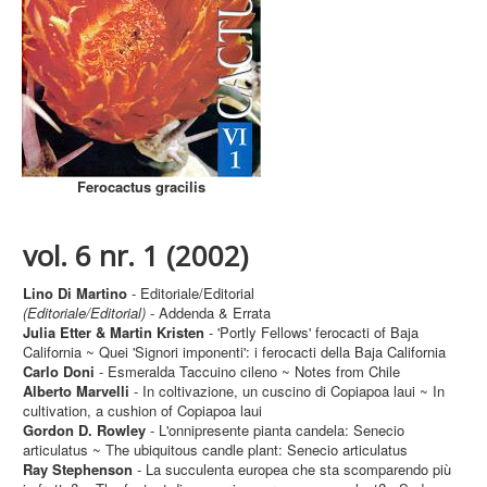
Privacy Policy
Ferocactus gracilis
vol. 6 nr. 1 (2002)
Lino Di Martino
- Editoriale/Editorial
(Editoriale/Editorial)
- Addenda & Errata
Julia Etter & Martin Kristen
- 'Portly Fellows' ferocacti of Baja
California ~ Quei 'Signori imponenti': i ferocacti della Baja California
Carlo Doni
- Esmeralda Taccuino cileno ~ Notes from Chile
Alberto Marvelli
- In coltivazione, un cuscino di Copiapoa laui ~ In
cultivation, a cushion of Copiapoa laui
Gordon D. Rowley
- L'onnipresente pianta candela: Senecio
articulatus ~ The ubiquitous candle plant: Senecio articulatus
Ray Stephenson
- La succulenta europea che sta scomparendo più