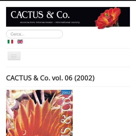
Cerca...
Cambia
navigazione
Home
CACTUS & Co. vol. 06 (2002)
Iscrizione
Forum
Pubblicazioni
Web Links
Contatti
Blog