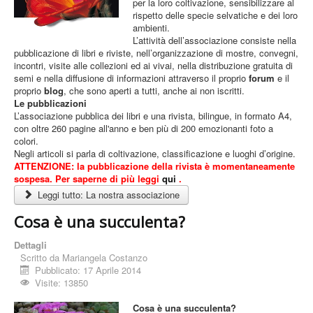
per la loro coltivazione, sensibilizzare al
rispetto delle specie selvatiche e dei loro
Privacy Policy
ambienti.
L’attività dell’associazione consiste nella
pubblicazione di libri e riviste, nell’organizzazione di mostre, convegni,
incontri, visite alle collezioni ed ai vivai, nella distribuzione gratuita di
semi e nella diffusione di informazioni attraverso il proprio
forum
e il
proprio
blog
, che sono aperti a tutti, anche ai non iscritti.
Le pubblicazioni
L’associazione pubblica dei libri e una rivista, bilingue, in formato A4,
con oltre 260 pagine all'anno e ben più di 200 emozionanti foto a
colori.
Negli articoli si parla di coltivazione, classificazione e luoghi d’origine.
ATTENZIONE: la pubblicazione della rivista è momentaneamente
sospesa. Per saperne di più leggi
qui
.
Leggi tutto: La nostra associazione
Cosa è una succulenta?
Dettagli
Scritto da
Mariangela Costanzo
Pubblicato: 17 Aprile 2014
Visite: 13850
Cosa è una succulenta?