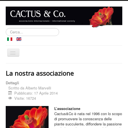
Cerca...
Cambia
navigazione
Home
La nostra associazione
Iscrizione
Dettagli
Forum
Scritto da
Alberto Marvelli
Pubblicato: 17 Aprile 2014
Pubblicazioni
Visite: 16724
Web Links
L’associazione
Cactus&Co è nata nel 1996 con lo scopo
Contatti
di promuovere la conoscenza delle
piante succulente, diffondere la passione
Blog