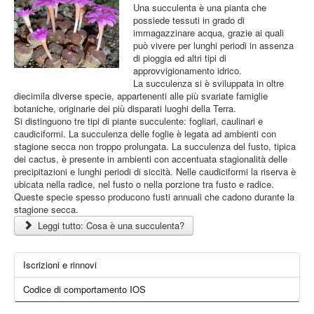
Una succulenta è una pianta che
possiede tessuti in grado di
immagazzinare acqua, grazie ai quali
può vivere per lunghi periodi in assenza
di pioggia ed altri tipi di
approvvigionamento idrico.
La succulenza si è sviluppata in oltre
diecimila diverse specie, appartenenti alle più svariate famiglie
botaniche, originarie dei più disparati luoghi della Terra.
Si distinguono tre tipi di piante succulente: fogliari, caulinari e
caudiciformi. La succulenza delle foglie è legata ad ambienti con
stagione secca non troppo prolungata. La succulenza del fusto, tipica
dei cactus, è presente in ambienti con accentuata stagionalità delle
precipitazioni e lunghi periodi di siccità. Nelle caudiciformi la riserva è
ubicata nella radice, nel fusto o nella porzione tra fusto e radice.
Queste specie spesso producono fusti annuali che cadono durante la
stagione secca.
Leggi tutto: Cosa è una succulenta?
Iscrizioni e rinnovi
Codice di comportamento IOS